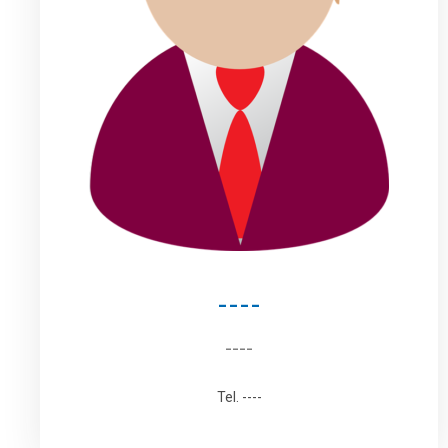
----
----
Tel. ----