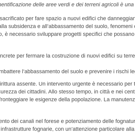
entificazione delle aree verdi e dei terreni agricoli è una 
acrificato per fare spazio a nuovi edifici che danneggi
 alla subsidenza e all’abbassamento del suolo, fenomeni 
to, è necessario sviluppare progetti specifici che possan
ete per fermare la costruzione di nuovi edifici su terren
mbattere l’abbassamento del suolo e prevenire i rischi le
ddirittura assente. Un intervento urgente è necessario per 
rezza dei cittadini. Allo stesso tempo, in città e nei cen
 a fronteggiare le esigenze della popolazione. La manutenz
to dei canali nel forese e potenziamento delle fognature
frastrutture fognarie, con un’attenzione particolare alla 