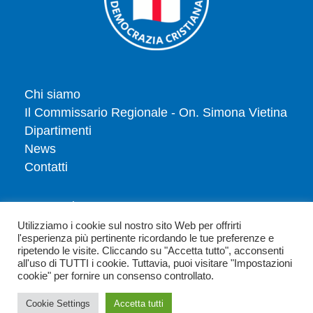
Chi siamo
Il Commissario Regionale - On. Simona Vietina
Dipartimenti
News
Contatti
Tesserati
Dona
Utilizziamo i cookie sul nostro sito Web per offrirti
l'esperienza più pertinente ricordando le tue preferenze e
Privacy policy
ripetendo le visite. Cliccando su "Accetta tutto", acconsenti
Politica dei cookie
all'uso di TUTTI i cookie. Tuttavia, puoi visitare "Impostazioni
cookie" per fornire un consenso controllato.
Cookie Settings
Accetta tutti
Copyright 2026 - Democrazia Cristiana Emilia Romagna - Via Parioli 25-