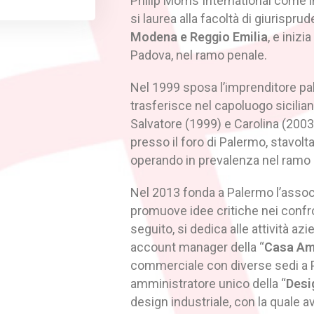
Philip Morris International come i
si laurea alla facoltà di giurisprud
Modena e Reggio Emilia
, e inizi
Padova, nel ramo penale.
Nel 1999 sposa l’imprenditore pa
trasferisce nel capoluogo sicilian
Salvatore (1999) e Carolina (2003)
presso il foro di Palermo, stavolta 
operando in prevalenza nel ramo
Nel 2013 fonda a Palermo l’assoc
promuove idee critiche nei confr
seguito, si dedica alle attività az
account manager della “
Casa Amb
commerciale con diverse sedi a P
amministratore unico della “
Desi
design industriale, con la quale av