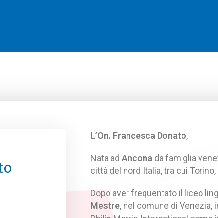
L’On. Francesca Donato
,
Nata ad
Ancona
da famiglia venet
to
città del nord Italia, tra cui Tori
Dopo aver frequentato il liceo lin
Mestre
, nel comune di Venezia, i