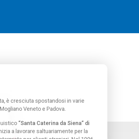
a, è cresciuta spostandosi in varie
no, Mogliano Veneto e Padova.
guistico
“Santa Caterina da Siena” di
nizia a lavorare saltuariamente per la