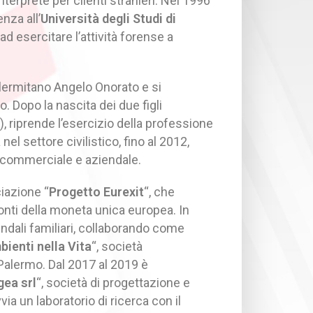
nterprete per clienti stranieri. Nel 1996
enza all’
Università degli Studi di
a ad esercitare l’attività forense a
lermitano Angelo Onorato e si
o. Dopo la nascita dei due figli
, riprende l’esercizio della professione
nel settore civilistico, fino al 2012,
 commerciale e aziendale.
iazione “
Progetto Eurexit
“, che
onti della moneta unica europea. In
iendali familiari, collaborando come
ienti nella Vita
“, società
alermo. Dal 2017 al 2019 è
gea srl
“, società di progettazione e
via un laboratorio di ricerca con il