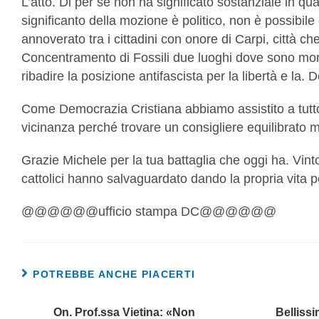
L’atto. Di per sé non ha significato sostanziale in qu
significanto della mozione è politico, non è possib
annoverato tra i cittadini con onore di Carpi, città c
Concentramento di Fossili due luoghi dove sono morti
ribadire la posizione antifascista per la libertà e la.
Come Democrazia Cristiana abbiamo assistito a tutto 
vicinanza perché trovare un consigliere equilibrato mo
Grazie Michele per la tua battaglia che oggi ha. Vinto
cattolici hanno salvaguardato dando la propria vita per
@@@@@@ufficio stampa DC@@@@@@
POTREBBE ANCHE PIACERTI
On. Prof.ssa Vietina: «Non
Bellissi