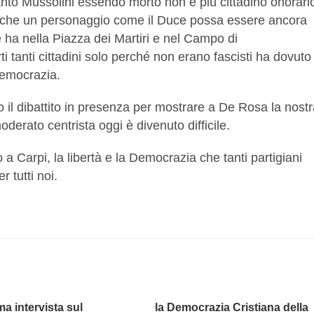
anto Mussolini essendo morto non è più cittadino onorario.
ile che un personaggio come il Duce possa essere ancora
he ha nella Piazza dei Martiri e nel Campo di
 tanti cittadini solo perché non erano fascisti ha dovuto
 Democrazia.
il dibattito in presenza per mostrare a De Rosa la nostr
derato centrista oggi è divenuto difficile.
 a Carpi, la libertà e la Democrazia che tanti partigiani
 tutti noi.
ma intervista sul
la Democrazia Cristiana della