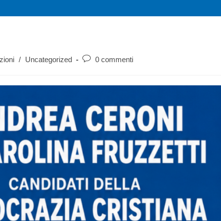
zioni
/
Uncategorized
0 commenti