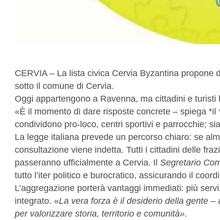
CERVIA – La lista civica Cervia Byzantina propone di
sotto il comune di Cervia.
Oggi appartengono a Ravenna, ma cittadini e turisti l
«È il momento di dare risposte concrete – spiega *il
condividono pro-loco, centri sportivi e parrocchie; sia
La legge italiana prevede un percorso chiaro: se alme
consultazione viene indetta. Tutti i cittadini delle fr
passeranno ufficialmente a Cervia. Il
Segretario Com
tutto l’iter politico e burocratico, assicurando il co
L’aggregazione porterà vantaggi immediati: più serviz
integrato. «
La vera forza è il desiderio della gente 
per valorizzare storia, territorio e comunità»
.