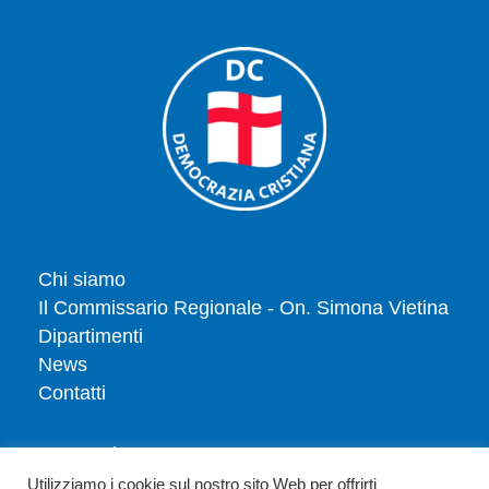
Chi siamo
Il Commissario Regionale - On. Simona Vietina
Dipartimenti
News
Contatti
Tesserati
Dona
Utilizziamo i cookie sul nostro sito Web per offrirti