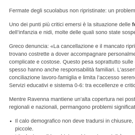
Fermate degli scuolabus non ripristinate: un problem
Uno dei punti più critici emersi è la situazione delle
f
dell’infanzia e nidi, molte delle quali sono state sos
Greco denuncia: «La cancellazione e il mancato ripris
trovano costrette a dover accompagnare personalment
complicate e costose. Questo pesa soprattutto sull
spesso hanno anche responsabilità familiari. L’assenz
conciliazione lavoro-famiglia e limita l’accesso sereno
Servizi educativi e sistema 0-6: tra eccellenze e critici
Mentre Ravenna mantiene un’alta copertura nei posti n
regionali e nazionali, permangono problemi significati
Il calo demografico non deve tradursi in chiusure,
piccole.