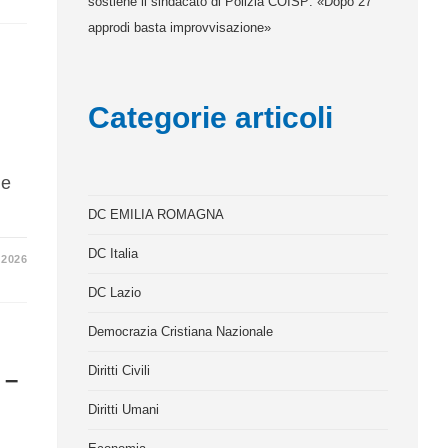
sostiene il sindacato di Polizia COISP: «Dopo 27
approdi basta improvvisazione»
Categorie articoli
he
DC EMILIA ROMAGNA
DC Italia
 2026
DC Lazio
Democrazia Cristiana Nazionale
Diritti Civili
 –
Diritti Umani