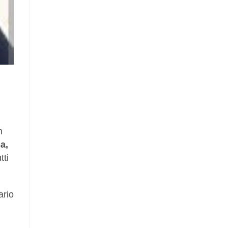
n
a,
tti
ario