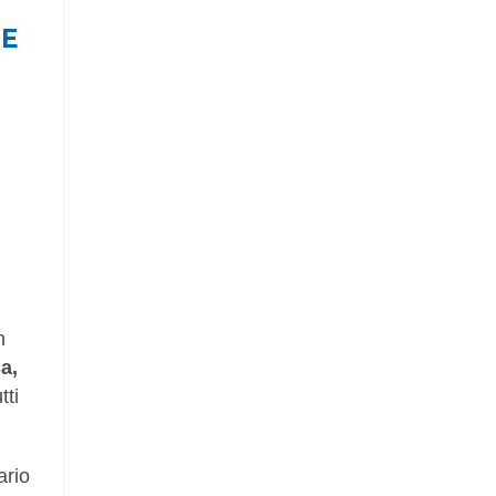
LE
n
a,
tti
ario