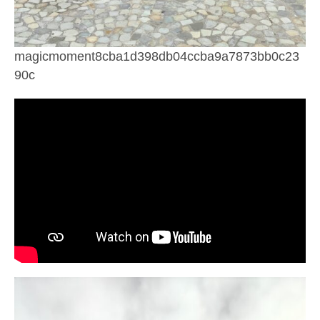
magicmoment8cba1d398db04ccba9a7873bb0c23
90c