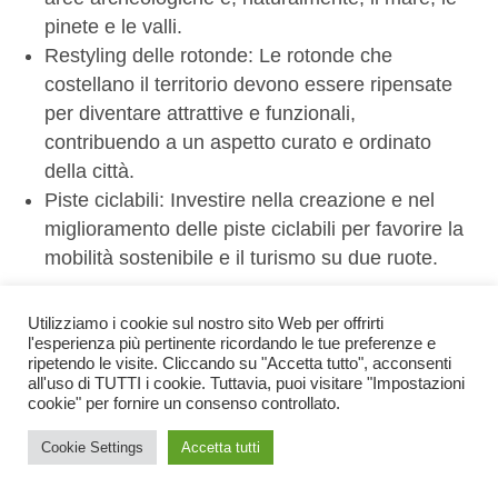
pinete e le valli.
Restyling delle rotonde: Le rotonde che
costellano il territorio devono essere ripensate
per diventare attrattive e funzionali,
contribuendo a un aspetto curato e ordinato
della città.
Piste ciclabili: Investire nella creazione e nel
miglioramento delle piste ciclabili per favorire la
mobilità sostenibile e il turismo su due ruote.
Con la Democrazia Cristiana, Ravenna diventa
Utilizziamo i cookie sul nostro sito Web per offrirti
una città che promuove un turismo inclusivo,
l'esperienza più pertinente ricordando le tue preferenze e
sostenibile e culturalmente ricco per tutti!
ripetendo le visite. Cliccando su "Accetta tutto", acconsenti
all'uso di TUTTI i cookie. Tuttavia, puoi visitare "Impostazioni
cookie" per fornire un consenso controllato.
CENTRO STORICO
Obiettivo: Riorganizzare la mobilità e i servizi nel
Cookie Settings
Accetta tutti
centro storico per migliorarne la vivibilità e