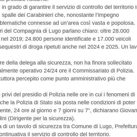
 grado di garantire il servizio di controllo del territorio 
le spalle dei Carabinieri che, nonostante l’impegno
oblematiche connesse ad un’area così vasta e popolosa.
ieri del Compagnia di Lugo parlano chiaro: oltre 28.000
ti nel 2019; 24.800 persone identificate e 17.000 veicoli
 e sequestri di droga ripetuti anche nel 2024 e 2025. Un la
e della delega alla sicurezza, non ha finora sollecitato
lmente operativo 24/24 ore il Commissariato di Polizia.
 tuttora percepito come punto amministrativo più che
 privi del presidio di Polizia nelle ore in cui i fenomeni di
e la Polizia di Stato sia posta nelle condizioni di poter
mente, 24 ore al giorno e 7 giorni su 7”, dichiarano Giovan
i (Dirigente per la sicurezza).
 di un tavolo di sicurezza tra Comune di Lugo, Prefettur
tinuativa il servizio di controllo del territorio.