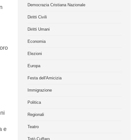
Democrazia Cristiana Nazionale
in
Diritti Civili
Diritti Umani
Economia
voro
Elezioni
Europa
Festa dell'Amicizia
Immigrazione
Politica
ni
Regionali
Teatro
a e
Totò Cuffaro