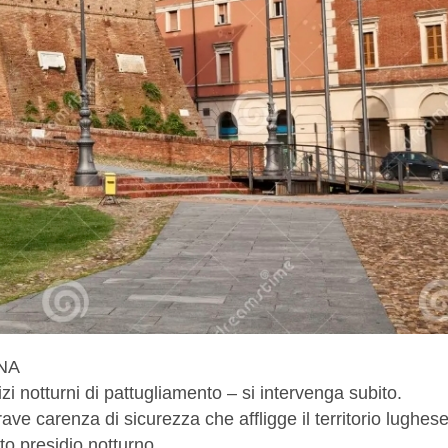
NA
i notturni di pattugliamento – si intervenga subito.
ve carenza di sicurezza che affligge il territorio lughese
ato presidio notturno.