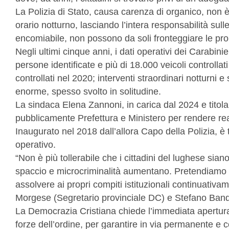
La Polizia di Stato, causa carenza di organico, non è in
orario notturno, lasciando l’intera responsabilità sul
encomiabile, non possono da soli fronteggiare le pr
Negli ultimi cinque anni, i dati operativi dei Carabin
persone identificate e più di 18.000 veicoli controlla
controllati nel 2020; interventi straordinari notturni
enorme, spesso svolto in solitudine.
La sindaca Elena Zannoni, in carica dal 2024 e titolar
pubblicamente Prefettura e Ministero per rendere rea
Inaugurato nel 2018 dall’allora Capo della Polizia, è
operativo.
“Non è più tollerabile che i cittadini del lughese siano
spaccio e microcriminalità aumentano. Pretendiamo ch
assolvere ai propri compiti istituzionali continuativa
Morgese (Segretario provinciale DC) e Stefano Bandin
La Democrazia Cristiana chiede l’immediata apertura
forze dell’ordine, per garantire in via permanente e con