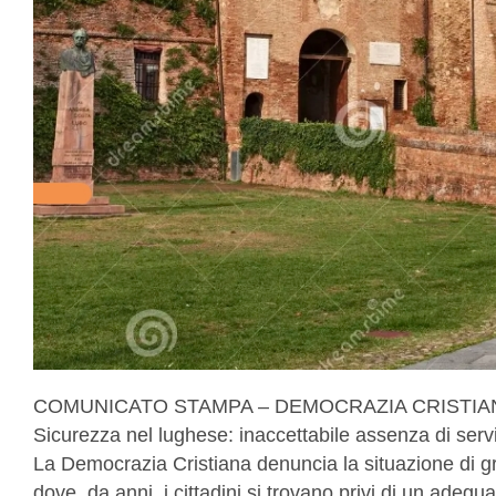
COMUNICATO STAMPA – DEMOCRAZIA CRISTIA
Sicurezza nel lughese: inaccettabile assenza di serviz
La Democrazia Cristiana denuncia la situazione di gra
dove, da anni, i cittadini si trovano privi di un adegu