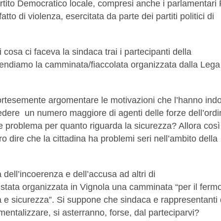
Partito Democratico locale, compresi anche i parlamentari
to di violenza, esercitata da parte dei partiti politici di
 cosa ci faceva la sindaca trai i partecipanti della
tendiamo la camminata/fiaccolata organizzata dalla Lega
cortesemente argomentare le motivazioni che l’hanno indo
hiedere un numero maggiore di agenti delle forze dell’ord
 problema per quanto riguarda la sicurezza? Allora così
o dire che la cittadina ha problemi seri nell’ambito della
 dell’incoerenza e dell’accusa ad altri di
 stata organizzata in Vignola una camminata “per il ferm
bertà e sicurezza”. Si suppone che sindaca e rappresentanti 
entalizzare, si asterranno, forse, dal parteciparvi?