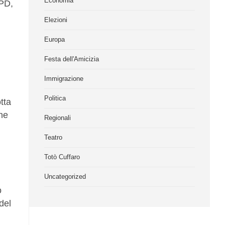
Economia
 PD,
Elezioni
Europa
Festa dell'Amicizia
Immigrazione
Politica
tta
ine
Regionali
Teatro
Totò Cuffaro
Uncategorized
o
del