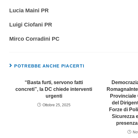
Lucia Maini PR
Luigi Ciofani PR
Mirco Corradini PC
POTREBBE ANCHE PIACERTI
“Basta furti, servono fatti
Democrazia 
concreti”, la DC chiede interventi
RomagnaInter
urgenti
Provinciale
del Dirigen
Ottobre 25, 2025
Forze di Pol
Sicurezza 
presenza 
No