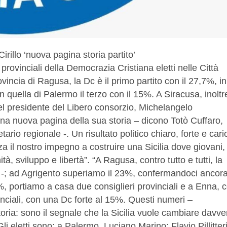
Cirillo ‘nuova pagina storia partito’
rovinciali della Democrazia Cristiana eletti nelle Città
ovincia di Ragusa, la Dc è il primo partito con il 27,7%, in
 quella di Palermo il terzo con il 15%. A Siracusa, inoltr
del presidente del Libero consorzio, Michelangelo
na nuova pagina della sua storia – dicono Totò Cuffaro,
ario regionale -. Un risultato politico chiaro, forte e cari
rza il nostro impegno a costruire una Sicilia dove giovani,
, sviluppo e libertà”. “A Ragusa, contro tutto e tutti, la
o -; ad Agrigento superiamo il 23%, confermandoci ancor
4%, portiamo a casa due consiglieri provinciali e a Enna, 
inciali, con una Dc forte al 15%. Questi numeri –
oria: sono il segnale che la Sicilia vuole cambiare davve
 eletti sono: a Palermo, Luciano Marino; Flavio Pillitter