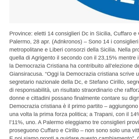
Province: eletti 14 consiglieri Dc in Sicilia, Cuffaro e 
Palermo, 28 apr. (Adnkronos) – Sono 14 i consiglieri p
metropolitane e Liberi consorzi della Sicilia. Nella pr
quella di Agrigento il secondo con il 23,15% mentre in
la Democrazia Cristiana ha contribuito all’elezione 
Giansiracusa. “Oggi la Democrazia cristiana scrive u
segretario nazionale della Dc, e Stefano Cirillo, segret
di responsabilità, un risultato straordinario che raffo
donne e cittadini possano finalmente contare su dignità
Democrazia cristiana è il primo partito – aggiungon
una volta la prima forza politica; a Trapani, con il 1
l’11%, uno. A Palermo eleggiamo tre consiglieri prov
proseguono Cuffaro e Cirillo – non sono solo una vitt
E noi siamo pronti a guidare questo cambiamento”. Gli