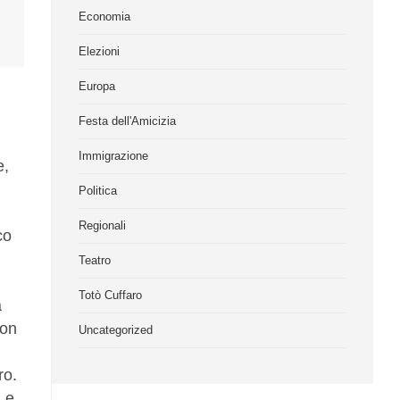
Economia
Elezioni
Europa
Festa dell'Amicizia
Immigrazione
e,
Politica
Regionali
co
Teatro
Totò Cuffaro
a
con
Uncategorized
ro.
i e