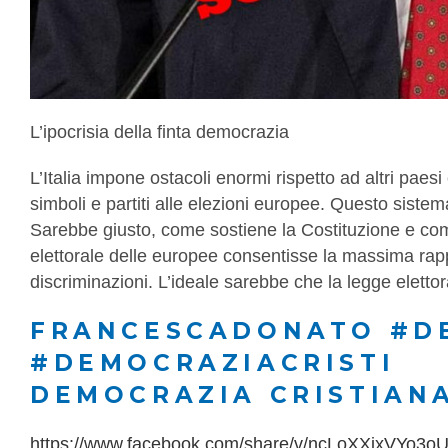
L’ipocrisia della finta democrazia
L’Italia impone ostacoli enormi rispetto ad altri paes
simboli e partiti alle elezioni europee. Questo sistema d
Sarebbe giusto, come sostiene la Costituzione e come
elettorale delle europee consentisse la massima rapp
discriminazioni. L’ideale sarebbe che la legge eletto
FRANCESCADONATO #D
#DEMOCRAZIACRISTI
DEMOCRAZIA CRISTIANA
https://www.facebook.com/share/v/ncLoXXjxVYo3o