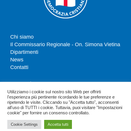
Chi siamo
Il Commissario Regionale - On. Simona Vietina
Dipartimenti
News
Contatti
Tesserati
Dona
Utilizziamo i cookie sul nostro sito Web per offrirti
l'esperienza più pertinente ricordando le tue preferenze e
Privacy policy
ripetendo le visite. Cliccando su "Accetta tutto", acconsenti
Politica dei cookie
all'uso di TUTTI i cookie. Tuttavia, puoi visitare "Impostazioni
cookie" per fornire un consenso controllato.
Cookie Settings
Accetta tutti
Copyright 2026 - Democrazia Cristiana Emilia Romagna - Via Parioli 25-