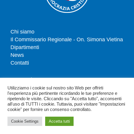
Chi siamo
Il Commissario Regionale - On. Simona Vietina
Dipartimenti
News
Contatti
Tesserati
Dona
Utilizziamo i cookie sul nostro sito Web per offrirti
l'esperienza più pertinente ricordando le tue preferenze e
Privacy policy
ripetendo le visite. Cliccando su "Accetta tutto", acconsenti
Politica dei cookie
all'uso di TUTTI i cookie. Tuttavia, puoi visitare "Impostazioni
cookie" per fornire un consenso controllato.
Cookie Settings
Accetta tutti
Copyright 2026 - Democrazia Cristiana Emilia Romagna - Via Parioli 25-
00144 Roma (RM) - C.F. 80198590582