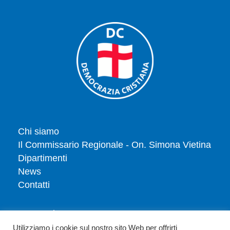
Chi siamo
Il Commissario Regionale - On. Simona Vietina
Dipartimenti
News
Contatti
Tesserati
Dona
Utilizziamo i cookie sul nostro sito Web per offrirti