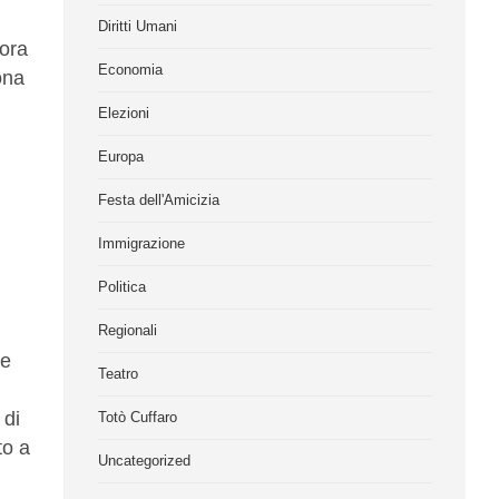
Diritti Umani
cora
Economia
ona
Elezioni
Europa
Festa dell'Amicizia
Immigrazione
Politica
Regionali
le
Teatro
 di
Totò Cuffaro
to a
Uncategorized