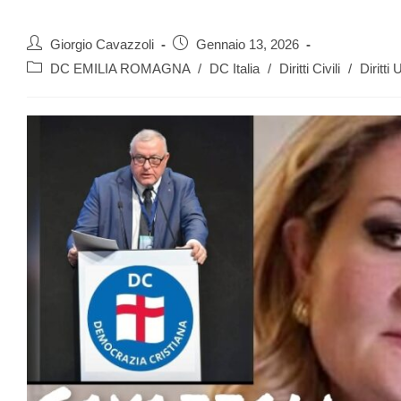
Giorgio Cavazzoli
Gennaio 13, 2026
DC EMILIA ROMAGNA
/
DC Italia
/
Diritti Civili
/
Diritti