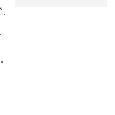
ve
ive
e.
ni