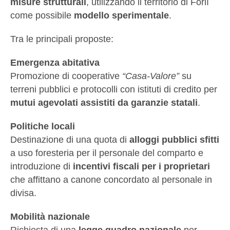
misure strutturali
, utilizzando il territorio di Forlì
come possibile
modello sperimentale
.
Tra le principali proposte:
Emergenza abitativa
Promozione di cooperative
“Casa-Valore”
su
terreni pubblici e protocolli con istituti di credito per
mutui agevolati assistiti da garanzie statali
.
Politiche locali
Destinazione di una quota di
alloggi pubblici sfitti
a uso foresteria per il personale del comparto e
introduzione di
incentivi fiscali per i proprietari
che affittano a canone concordato al personale in
divisa.
Mobilità nazionale
Richiesta di una
legge quadro nazionale
per