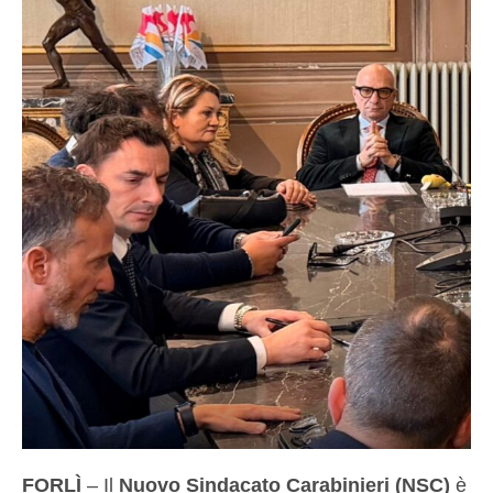
FORLÌ
– Il
Nuovo Sindacato Carabinieri (NSC)
è