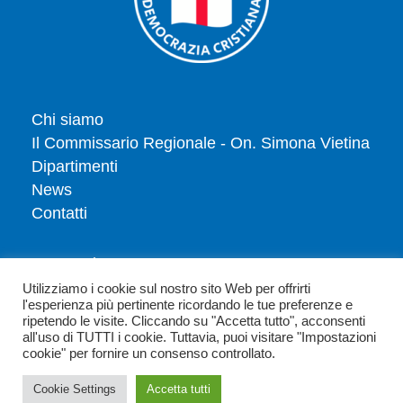
Chi siamo
Il Commissario Regionale - On. Simona Vietina
Dipartimenti
News
Contatti
Tesserati
Dona
Utilizziamo i cookie sul nostro sito Web per offrirti
l'esperienza più pertinente ricordando le tue preferenze e
Privacy policy
ripetendo le visite. Cliccando su "Accetta tutto", acconsenti
Politica dei cookie
all'uso di TUTTI i cookie. Tuttavia, puoi visitare "Impostazioni
cookie" per fornire un consenso controllato.
Cookie Settings
Accetta tutti
Copyright 2026 - Democrazia Cristiana Emilia Romagna - Via Parioli 25-