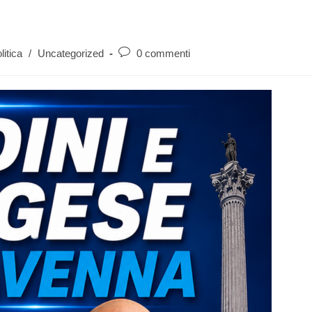
litica
/
Uncategorized
0 commenti